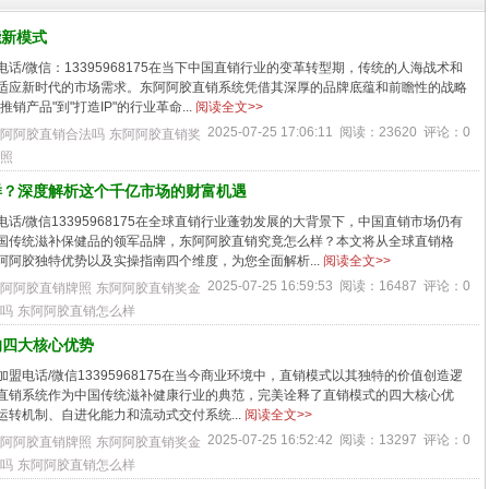
能新模式
话/微信：13395968175在当下中国直销行业的变革转型期，传统的人海战术和
适应新时代的市场需求。东阿阿胶直销系统凭借其深厚的品牌底蕴和前瞻性的战略
销产品"到"打造IP"的行业革命...
阅读全文>>
2025-07-25 17:06:11 阅读：23620 评论：0
阿阿胶直销合法吗
东阿阿胶直销奖
照
样？深度解析这个千亿市场的财富机遇
话/微信13395968175在全球直销行业蓬勃发展的大背景下，中国直销市场仍有
国传统滋补保健品的领军品牌，东阿阿胶直销究竟怎么样？本文将从全球直销格
阿阿胶独特优势以及实操指南四个维度，为您全面解析...
阅读全文>>
2025-07-25 16:59:53 阅读：16487 评论：0
阿阿胶直销牌照
东阿阿胶直销奖金
吗
东阿阿胶直销怎么样
的四大核心优势
盟电话/微信13395968175在当今商业环境中，直销模式以其独特的价值创造逻
直销系统作为中国传统滋补健康行业的典范，完美诠释了直销模式的四大核心优
转机制、自进化能力和流动式交付系统...
阅读全文>>
2025-07-25 16:52:42 阅读：13297 评论：0
阿阿胶直销牌照
东阿阿胶直销奖金
吗
东阿阿胶直销怎么样