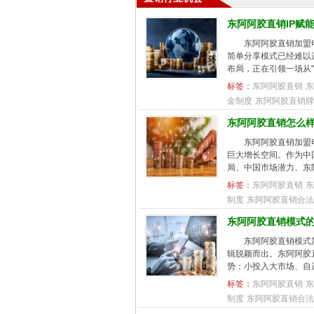
东阿阿胶直销IP赋
东阿阿胶直销加盟电
简单分享模式已经难以
布局，正在引领一场从"推
标签：
东阿阿胶直销
东
金制度
东阿阿胶直销牌
东阿阿胶直销怎么
东阿阿胶直销加盟电
巨大增长空间。作为中
局、中国市场潜力、东
标签：
东阿阿胶直销
东
制度
东阿阿胶直销合法
东阿阿胶直销模式
东阿阿胶直销模式加
辑脱颖而出。东阿阿胶
势：小投入大市场、自运
标签：
东阿阿胶直销
东
制度
东阿阿胶直销合法