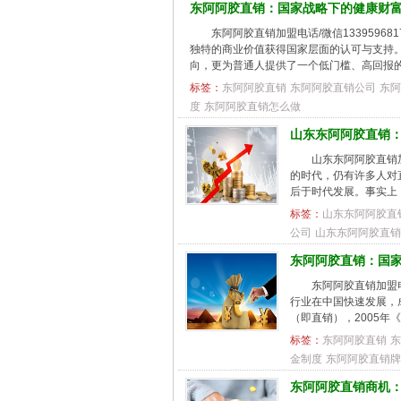
东阿阿胶直销：国家战略下的健康财
东阿阿胶直销加盟电话/微信133959
独特的商业价值获得国家层面的认可与支持
向，更为普通人提供了一个低门槛、高回报的创
标签：
东阿阿胶直销
东阿阿胶直销公司
东阿
度
东阿阿胶直销怎么做
山东东阿阿胶直销
山东东阿阿胶直销加
的时代，仍有许多人对
后于时代发展。事实上
标签：
山东东阿阿胶直
公司
山东东阿阿胶直销
东阿阿胶直销：国
东阿阿胶直销加盟电
行业在中国快速发展，
（即直销），2005年
标签：
东阿阿胶直销
东
金制度
东阿阿胶直销牌
东阿阿胶直销商机