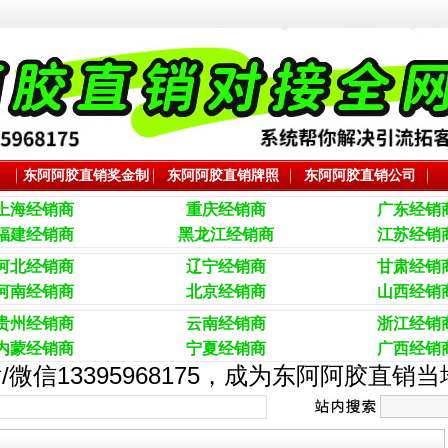
东阿阿胶直销奖金制
东阿阿胶直销牌照
东阿阿胶直销公司
度
上海经销商
重庆经销商
广东
经销
福建经销商
黑龙江经销商
江苏经销
河北经销商
辽宁经销商
甘肃经销
河南经销商
北京经销商
山西经销
贵州经销商
云南经销商
浙江经销
内蒙经销商
宁夏经销商
广西经销
/微信13395968175，成为东阿阿胶直销