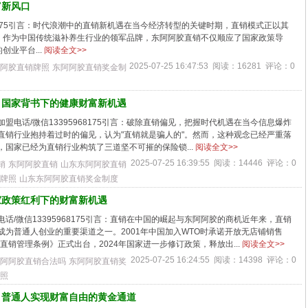
富新风口
68175引言：时代浪潮中的直销新机遇在当今经济转型的关键时期，直销模式正以其
。作为中国传统滋补养生行业的领军品牌，东阿阿胶直销不仅顺应了国家政策导
业平台...
阅读全文>>
2025-07-25 16:47:53 阅读：16281 评论：0
阿胶直销牌照
东阿阿胶直销奖金制
：国家背书下的健康财富新机遇
盟电话/微信13395968175引言：破除直销偏见，把握时代机遇在当今信息爆炸
直销行业抱持着过时的偏见，认为"直销就是骗人的"。然而，这种观念已经严重落
，国家已经为直销行业构筑了三道坚不可摧的保险锁...
阅读全文>>
2025-07-25 16:39:55 阅读：14446 评论：0
销
东阿阿胶直销
山东东阿阿胶直销
牌照
山东东阿阿胶直销奖金制度
家政策红利下的财富新机遇
话/微信13395968175引言：直销在中国的崛起与东阿阿胶的商机近年来，直销
成为普通人创业的重要渠道之一。2001年中国加入WTO时承诺开放无店铺销售
《直销管理条例》正式出台，2024年国家进一步修订政策，释放出...
阅读全文>>
2025-07-25 16:24:55 阅读：14398 评论：0
阿阿胶直销合法吗
东阿阿胶直销奖
照
：普通人实现财富自由的黄金通道