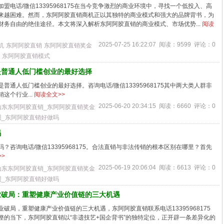
盟电话/微信13395968175在当今竞争激烈的商业环境中，寻找一个低投入、高
来越困难。然而，东阿阿胶直销商机正以其独特的商业模式和强大的品牌背书，为
财务自由的绝佳途径。本文将深入解析东阿阿胶直销的商业模式、市场优势...
阅读
2025-07-25 16:22:07 阅读：9599 评论：0
机
东阿阿胶直销
东阿阿胶直销奖金
东阿阿胶直销模式
是普通人低门槛创业的最好选择
普通人低门槛创业的最好选择。咨询电话/微信13395968175其中两大类人群非
这个行业...
阅读全文>>
2025-06-20 20:34:15 阅读：6660 评论：0
山东东阿阿胶直销_东阿阿胶直销奖金
照_东阿阿胶直销好做吗
吗
？咨询电话/微信13395968175。合法直销与非法传销的根本区别在哪里？首先
>
2025-06-19 20:06:04 阅读：6613 评论：0
山东东阿阿胶直销_东阿阿胶直销奖金
照_东阿阿胶直销好做吗
业破局：重塑健康产业价值链的三大机遇
破局，重塑健康产业价值链的三大机遇，东阿阿胶直销联系电话13395968175
整的当下，东阿阿胶直销以“非遗技艺+国企背书”的独特定位，正开辟一条差异化的